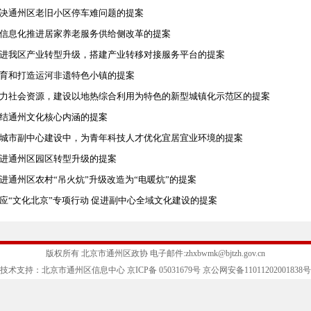
决通州区老旧小区停车难问题的提案
信息化推进居家养老服务供给侧改革的提案
进我区产业转型升级，搭建产业转移对接服务平台的提案
育和打造运河非遗特色小镇的提案
力社会资源，建设以地热综合利用为特色的新型城镇化示范区的提案
结通州文化核心内涵的提案
城市副中心建设中，为青年科技人才优化宜居宜业环境的提案
进通州区园区转型升级的提案
进通州区农村“吊火炕”升级改造为“电暖炕”的提案
应“文化北京”专项行动 促进副中心全域文化建设的提案
版权所有 北京市通州区政协 电子邮件:
zhxbwmk@bjtzh.gov.cn
技术支持：北京市通州区信息中心 京ICP备 05031679号 京公网安备11011202001838号