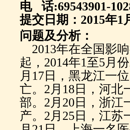
电
话
:69543901-102
提交日期：
2015
年
1
问题及分析：
2013
年在全国影响
起，
2014
年
1
至
5
月份
月
17
日，黑龙江一位
亡。
2
月
18
日，河北
部。
2
月
20
日，浙江
产。
2
月
25
日，江苏
月
21
日，上海一名医