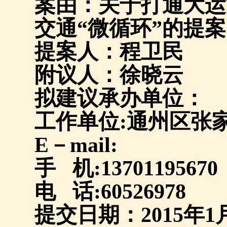
案由：
关于打通大运
交通“微循环”的提案
提案人：程卫民
附议人：徐晓云
拟建议承办单位：
工作单位
:
通州区张
E
－
mail:
手
机
:13701195670
电
话
:60526978
提交日期：
2015
年
1