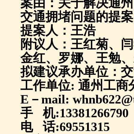
案由：关于解决通州
交通拥堵问题的提案
提案人：王浩
附议人：王红菊、闫
金红、罗娜、王勉、
拟建议承办单位：交
工作单位
:
通州工商
E
－
mail: whnb622@
手
机
:13381266790
电
话
:69551315